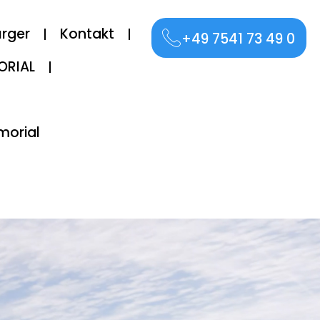
ürger
Kontakt
+49 7541 73 49 0
ORIAL
morial