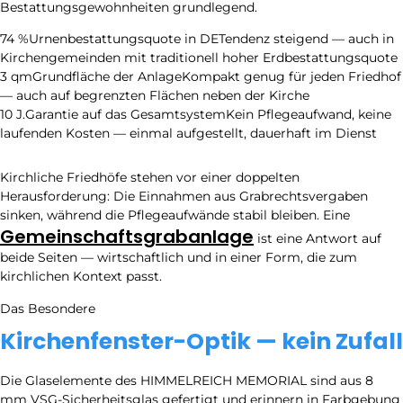
Bestattungsgewohnheiten grundlegend.
74 %
Urnenbestattungsquote in DE
Tendenz steigend — auch in
Kirchengemeinden mit traditionell hoher Erdbestattungsquote
3 qm
Grundfläche der Anlage
Kompakt genug für jeden Friedhof
— auch auf begrenzten Flächen neben der Kirche
10 J.
Garantie auf das Gesamtsystem
Kein Pflegeaufwand, keine
laufenden Kosten — einmal aufgestellt, dauerhaft im Dienst
Kirchliche Friedhöfe stehen vor einer doppelten
Herausforderung: Die Einnahmen aus Grabrechtsvergaben
sinken, während die Pflegeaufwände stabil bleiben. Eine
Gemeinschaftsgrabanlage
ist eine Antwort auf
beide Seiten — wirtschaftlich und in einer Form, die zum
kirchlichen Kontext passt.
Das Besondere
Kirchenfenster-Optik — kein Zufall
Die Glaselemente des HIMMELREICH MEMORIAL sind aus 8
mm VSG-Sicherheitsglas gefertigt und erinnern in Farbgebung