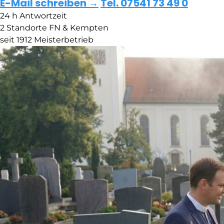
E-Mail schreiben →
Tel. 07541 73 49 0
24 h
Antwortzeit
2 Standorte
FN & Kempten
seit 1912
Meisterbetrieb