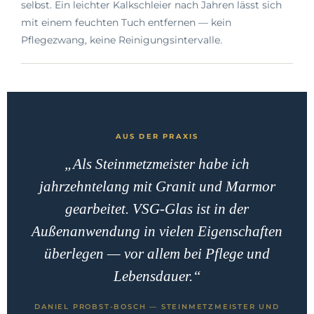
selbst. Ein leichter Kalkschleier nach Jahren lässt sich
mit einem feuchten Tuch entfernen — kein
Pflegezwang, keine Reinigungsintervalle.
AUS DER PRAXIS
„Als Steinmetzmeister habe ich
jahrzehntelang mit Granit und Marmor
gearbeitet. VSG-Glas ist in der
Außenanwendung in vielen Eigenschaften
überlegen — vor allem bei Pflege und
Lebensdauer.“
DANIEL PROBST-BOSCH — STEINMETZMEISTER UND