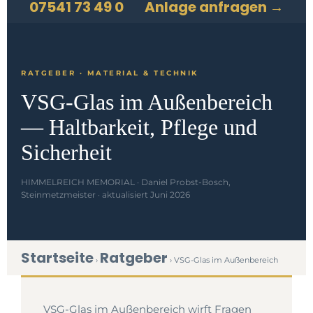
07541 73 49 0
Anlage anfragen →
RATGEBER · MATERIAL & TECHNIK
VSG-Glas im Außenbereich
— Haltbarkeit, Pflege und
Sicherheit
HIMMELREICH MEMORIAL · Daniel Probst-Bosch,
Steinmetzmeister · aktualisiert Juni 2026
Startseite
Ratgeber
›
› VSG-Glas im Außenbereich
VSG-Glas im Außenbereich wirft Fragen