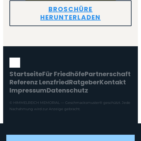
BROSCHÜRE
HERUNTERLADEN
Startseite
Für Friedhöfe
Partnerschaft
Referenz Lenzfried
Ratgeber
Kontakt
Impressum
Datenschutz
© HIMMELREICH MEMORIAL — Geschmacksmuster® geschützt. Jede
Nachahmung wird zur Anzeige gebracht.