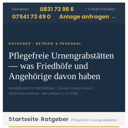
0831 73 98 6
Kempten:
| Friedrichshafen:
07541 73 49 0
Anlage anfragen →
RATGEBER · BETRIEB & PERSONAL
Pflegefreie Urnengrabstätten
— was Friedhöfe und
Angehörige davon haben
HIMMELREICH MEMORIAL · Daniel Probst-Bosch,
Steinmetzmeister · aktualisiert Juni 2026
Startseite
Ratgeber
›
› Pflegefreie Urnengrabstätten