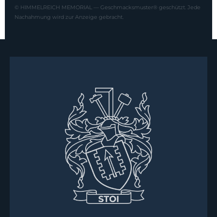
© HIMMELREICH MEMORIAL — Geschmacksmuster® geschützt. Jede
Nachahmung wird zur Anzeige gebracht.