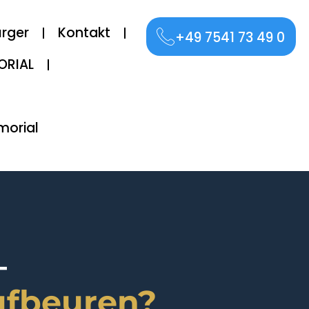
ürger
Kontakt
+49 7541 73 49 0
ORIAL
morial
—
ufbeuren?