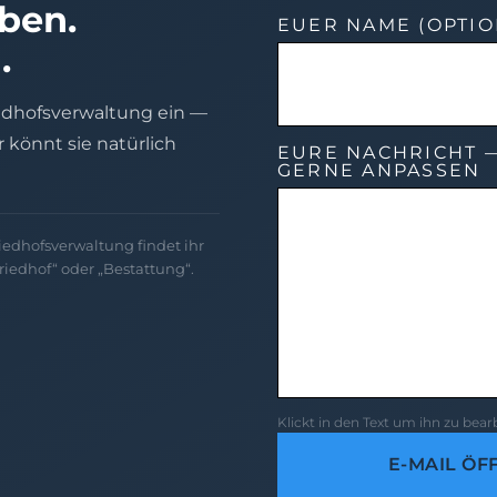
eben.
EUER NAME (OPTIO
.
iedhofsverwaltung ein —
hr könnt sie natürlich
EURE NACHRICHT —
GERNE ANPASSEN
iedhofsverwaltung findet ihr
iedhof“ oder „Bestattung“.
Klickt in den Text um ihn zu bea
E-MAIL ÖF