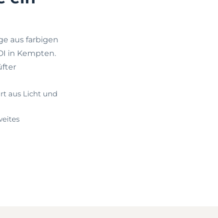
e aus farbigen
OI in Kempten.
fter
rt aus Licht und
weites