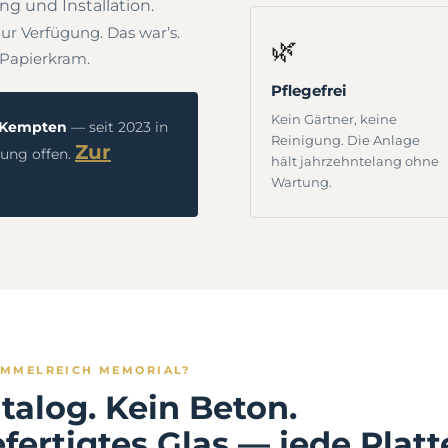
ng und Installation.
zur Verfügung. Das war’s.
🌿
n Papierkram.
Pflegefrei
Kein Gärtner, keine
, Kempten
— seit 2023 in
Reinigung. Die Anlage
Zur
gung offen.
hält jahrzehntelang ohne
Wartung.
IMMELREICH MEMORIAL?
talog. Kein Beton.
ertigtes Glas — jede Platt