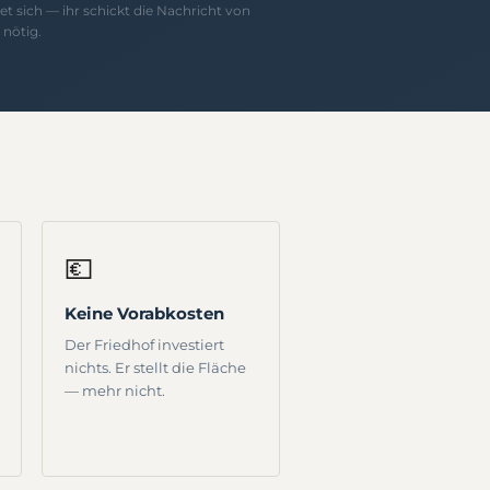
t sich — ihr schickt die Nachricht von
nötig.
💶
Keine Vorabkosten
Der Friedhof investiert
nichts. Er stellt die Fläche
— mehr nicht.