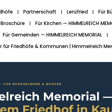
edhöfe
Partnerschaft
Lenzfried
Für B
Broschüre
Für Kirchen — HIMMELREICH MEM
Für Gemeinden — HIMMELREICH MEMORIAL
r für Friedhöfe & Kommunen | Himmelreich Me
— FÜR BÜRGERINNEN & BÜRGER
lreich Memorial 
dem Friedhof in Ka