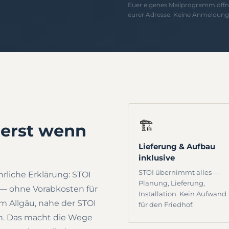
Euer eigenes Mailprogramm öffne
eurer Adresse. Keine Anmeldung 
🏗️
 erst wenn
Lieferung & Aufbau
inklusive
STOI übernimmt alles —
ehrliche Erklärung: STOI
Planung, Lieferung,
ge — ohne Vorabkosten für
Installation. Kein Aufwand
im Allgäu, nahe der STOI
für den Friedhof.
n. Das macht die Wege