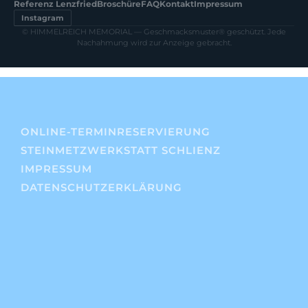
Referenz Lenzfried
Broschüre
FAQ
Kontakt
Impressum
Instagram
© HIMMELREICH MEMORIAL — Geschmacksmuster® geschützt. Jede
Nachahmung wird zur Anzeige gebracht.
ONLINE-TERMINRESERVIERUNG
STEINMETZWERKSTATT SCHLIENZ
IMPRESSUM
DATENSCHUTZERKLÄRUNG