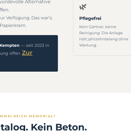
ürdevolle Alternative
🌿
fen.
zur Verfügung. Das war’s.
Pflegefrei
n Papierkram.
Kein Gärtner, keine
Reinigung. Die Anlage
hält jahrzehntelang ohne
, Kempten
— seit 2023 in
Wartung.
Zur
gung offen.
IMMELREICH MEMORIAL?
talog. Kein Beton.