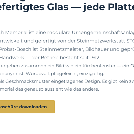
ertigtes Glas — jede Platt
h Memorial ist eine modulare Urnengemeinschaftsanlag
entwickelt und gefertigt von der Steinmetzwerkstatt ST
Probst-Bosch ist Steinmetzmeister, Bildhauer und geprü
Handwerk — der Betrieb besteht seit 1912.
ergeben zusammen ein Bild wie ein Kirchenfenster — ein O
anonym ist. Würdevoll, pflegeleicht, einzigartig.
als Geschmacksmuster eingetragenes Design. Es gibt kein z
orial das genauso aussieht wie das andere.
roschüre downloaden