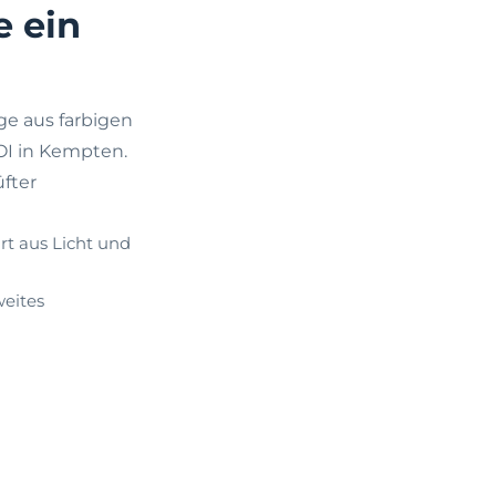
e ein
e aus farbigen
OI in Kempten.
fter
rt aus Licht und
weites