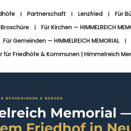
edhöfe
Partnerschaft
Lenzfried
Für B
Broschüre
Für Kirchen — HIMMELREICH MEM
Für Gemeinden — HIMMELREICH MEMORIAL
r für Friedhöfe & Kommunen | Himmelreich Me
R BÜRGERINNEN & BÜRGER
lreich Memorial 
dem Friedhof in Ne