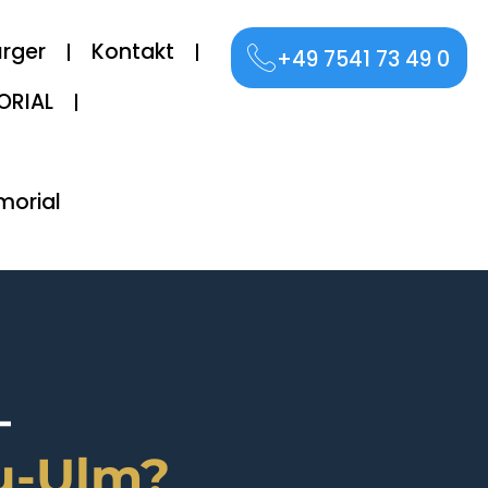
ürger
Kontakt
+49 7541 73 49 0
ORIAL
morial
—
u-Ulm?