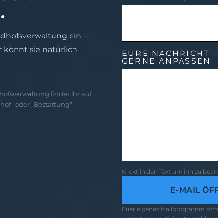
.
iedhofsverwaltung ein —
hr könnt sie natürlich
EURE NACHRICHT —
GERNE ANPASSEN
hofsverwaltung findet ihr auf
hof“ oder „Bestattung“.
Klickt in den Text um ihn zu bea
E-MAIL ÖF
Euer eigenes Mailprogramm öffne