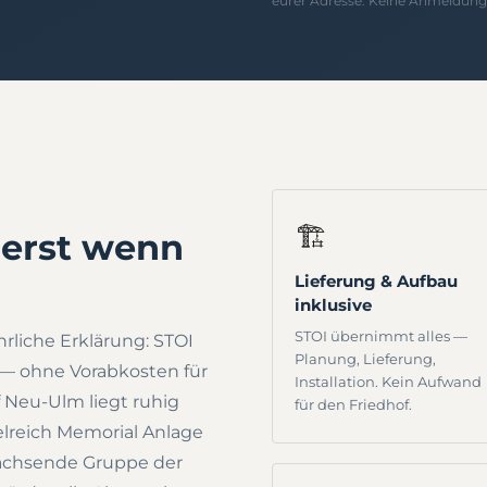
eurer Adresse. Keine Anmeldung 
🏗️
 erst wenn
Lieferung & Aufbau
inklusive
STOI übernimmt alles —
ehrliche Erklärung: STOI
Planung, Lieferung,
ge — ohne Vorabkosten für
Installation. Kein Aufwand
 Neu-Ulm liegt ruhig
für den Friedhof.
lreich Memorial Anlage
wachsende Gruppe der