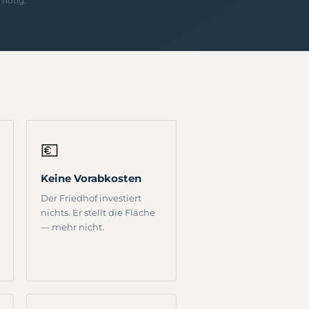
nötig.
💶
Keine Vorabkosten
Der Friedhof investiert
nichts. Er stellt die Fläche
— mehr nicht.